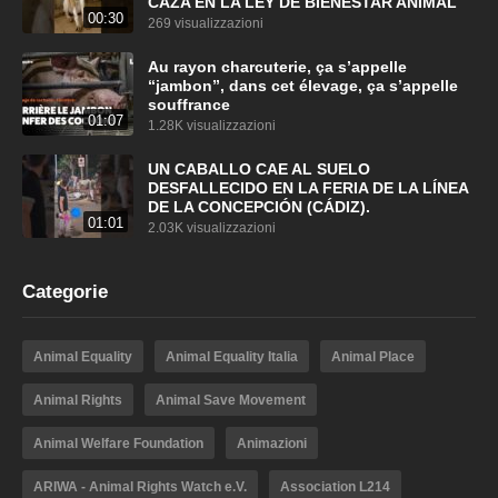
CAZA EN LA LEY DE BIENESTAR ANIMAL
00:30
269 visualizzazioni
Au rayon charcuterie, ça s’appelle
“jambon”, dans cet élevage, ça s’appelle
souffrance
01:07
1.28K visualizzazioni
UN CABALLO CAE AL SUELO
DESFALLECIDO EN LA FERIA DE LA LÍNEA
DE LA CONCEPCIÓN (CÁDIZ).
01:01
2.03K visualizzazioni
Categorie
Animal Equality
Animal Equality Italia
Animal Place
Animal Rights
Animal Save Movement
Animal Welfare Foundation
Animazioni
ARIWA - Animal Rights Watch e.V.
Association L214