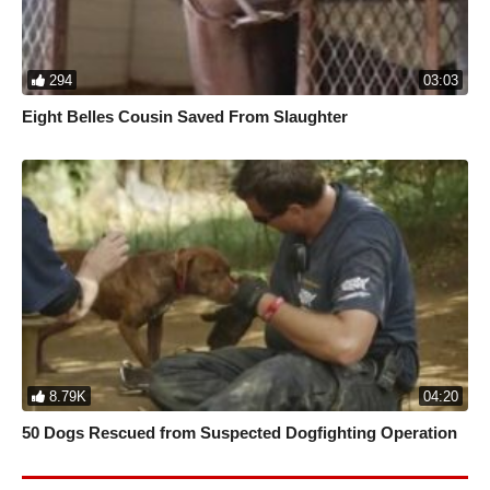
294
03:03
Eight Belles Cousin Saved From Slaughter
8.79K
04:20
50 Dogs Rescued from Suspected Dogfighting Operation