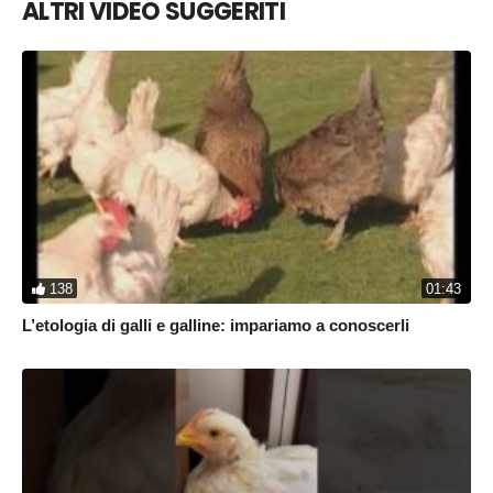
ALTRI VIDEO SUGGERITI
generoso gruppo di sostenitori e sostenitrici raddoppierà la tua
donazione. DONA ORA, il momento giusto per farlo è ADESSO:
138
01:43
L’etologia di galli e galline: impariamo a conoscerli