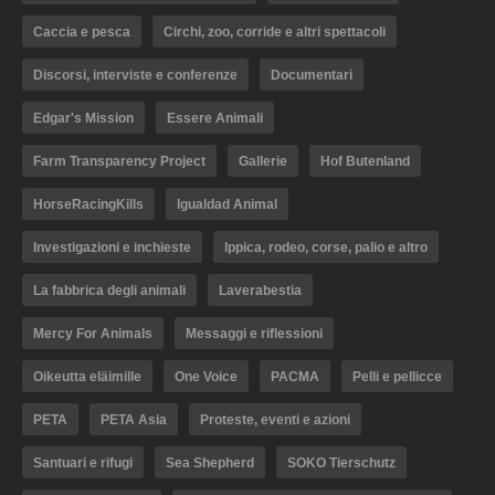
Caccia e pesca
Circhi, zoo, corride e altri spettacoli
Discorsi, interviste e conferenze
Documentari
Edgar's Mission
Essere Animali
Farm Transparency Project
Gallerie
Hof Butenland
HorseRacingKills
Igualdad Animal
Investigazioni e inchieste
Ippica, rodeo, corse, palio e altro
La fabbrica degli animali
Laverabestia
Mercy For Animals
Messaggi e riflessioni
Oikeutta eläimille
One Voice
PACMA
Pelli e pellicce
PETA
PETA Asia
Proteste, eventi e azioni
Santuari e rifugi
Sea Shepherd
SOKO Tierschutz