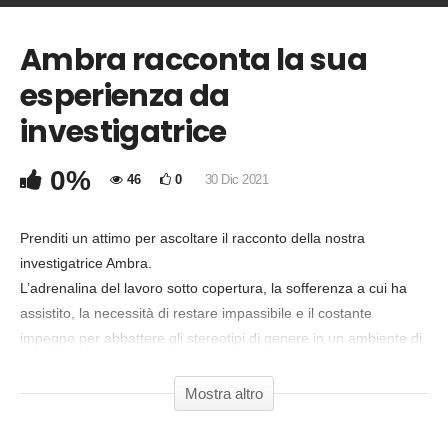
Ambra racconta la sua
COMMENTA
esperienza da
Copia Codice Embed
investigatrice
0%
46
0
30 Dic 2021
Prenditi un attimo per ascoltare il racconto della nostra
investigatrice Ambra.
L’adrenalina del lavoro sotto copertura, la sofferenza a cui ha
assistito, la necessità di restare impassibile e il costante
impegno per abbattere gli stereotipi di genere in un ambiente di
lavoro difficile. La sua testimonianza è molto potente da
ascoltare.
Mostra altro
Aiutaci ad aprire le porte degli allevamenti, rendi possibili le
nostre investigazioni! Se doni entro il 6 gennaio, un piccolo e