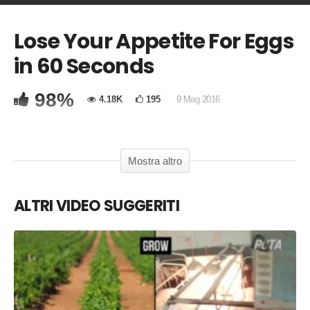
Lose Your Appetite For Eggs
COMMENTA
in 60 Seconds
Copia Codice Embed
98%
4.18K
195
9 Mag 2016
Here’s what the egg industry is hiding from you.
Mostra altro
ALTRI VIDEO SUGGERITI