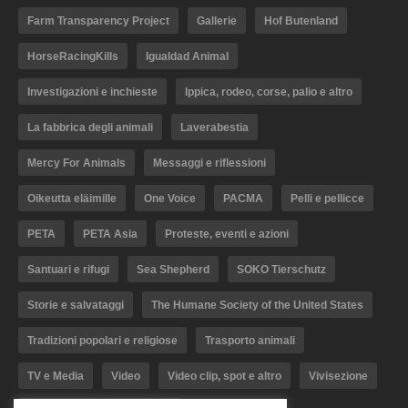
Farm Transparency Project
Gallerie
Hof Butenland
HorseRacingKills
Igualdad Animal
Investigazioni e inchieste
Ippica, rodeo, corse, palio e altro
La fabbrica degli animali
Laverabestia
Mercy For Animals
Messaggi e riflessioni
Oikeutta eläimille
One Voice
PACMA
Pelli e pellicce
PETA
PETA Asia
Proteste, eventi e azioni
Santuari e rifugi
Sea Shepherd
SOKO Tierschutz
Storie e salvataggi
The Humane Society of the United States
Tradizioni popolari e religiose
Trasporto animali
TV e Media
Video
Video clip, spot e altro
Vivisezione