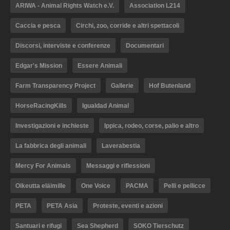
ARIWA - Animal Rights Watch e.V.
Association L214
Caccia e pesca
Circhi, zoo, corride e altri spettacoli
Discorsi, interviste e conferenze
Documentari
Edgar's Mission
Essere Animali
Farm Transparency Project
Gallerie
Hof Butenland
HorseRacingKills
Igualdad Animal
Investigazioni e inchieste
Ippica, rodeo, corse, palio e altro
La fabbrica degli animali
Laverabestia
Mercy For Animals
Messaggi e riflessioni
Oikeutta eläimille
One Voice
PACMA
Pelli e pellicce
PETA
PETA Asia
Proteste, eventi e azioni
Santuari e rifugi
Sea Shepherd
SOKO Tierschutz