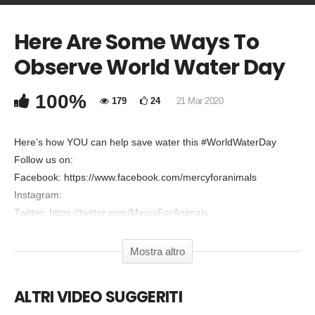
Here Are Some Ways To
COMMENTA
Observe World Water Day
Copia Codice Embed
100%
179
24
21 Mar 2020
Here’s how YOU can help save water this #WorldWaterDay
Follow us on:
Facebook: https://www.facebook.com/mercyforanimals
Instagram:
Twitter: https://twitter.com/MercyForAnimals
Pinterest: https://www.pinterest.com/mercyforanimals
Website: https://mercyforanimals.org
Mostra altro
Plant-Based Lifestyle: https://chooseveg.com
Shop MFA: https://store.mercyforanimals.org
ALTRI VIDEO SUGGERITI