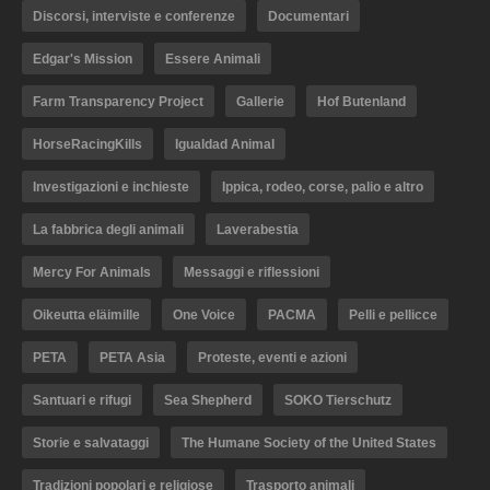
Discorsi, interviste e conferenze
Documentari
Edgar's Mission
Essere Animali
Farm Transparency Project
Gallerie
Hof Butenland
HorseRacingKills
Igualdad Animal
Investigazioni e inchieste
Ippica, rodeo, corse, palio e altro
La fabbrica degli animali
Laverabestia
Mercy For Animals
Messaggi e riflessioni
Oikeutta eläimille
One Voice
PACMA
Pelli e pellicce
PETA
PETA Asia
Proteste, eventi e azioni
Santuari e rifugi
Sea Shepherd
SOKO Tierschutz
Storie e salvataggi
The Humane Society of the United States
Tradizioni popolari e religiose
Trasporto animali