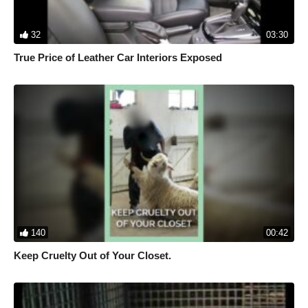
32
03:30
True Price of Leather Car Interiors Exposed
140
00:42
Keep Cruelty Out of Your Closet.