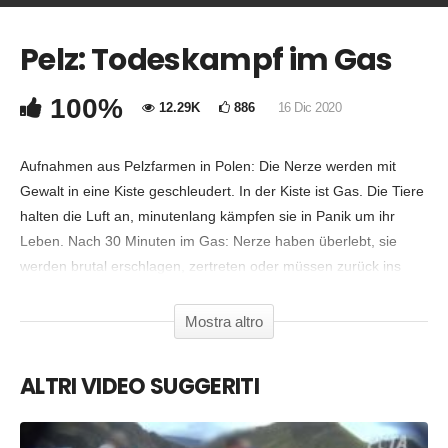
Pelz: Todeskampf im Gas
COMMENTA
Copia Codice Embed
100%
12.29K
886
16 Dic 2020
Aufnahmen aus Pelzfarmen in Polen: Die Nerze werden mit
Gewalt in eine Kiste geschleudert. In der Kiste ist Gas. Die Tiere
halten die Luft an, minutenlang kämpfen sie in Panik um ihr
Leben. Nach 30 Minuten im Gas: Nerze haben überlebt, sie
werden brutal erschlagen, zertreten oder müssen zurück ins
Gas.
Alltag in der Pelzindustrie. Die „Ernte“ dokumentiert von SOKO
Mostra altro
Tierschutz und Tierschützern der Organisationen Viva! Poland
und Ortwarte Klatki.
ALTRI VIDEO SUGGERITI
Mehr Informationen:
www.soko-tierschutz.org