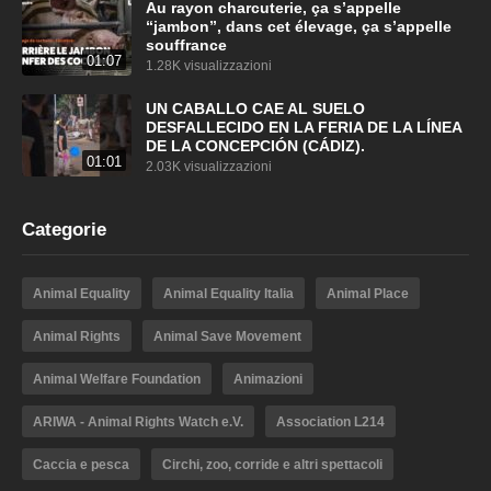
Au rayon charcuterie, ça s’appelle
“jambon”, dans cet élevage, ça s’appelle
souffrance
01:07
1.28K visualizzazioni
UN CABALLO CAE AL SUELO
DESFALLECIDO EN LA FERIA DE LA LÍNEA
DE LA CONCEPCIÓN (CÁDIZ).
01:01
2.03K visualizzazioni
Categorie
Animal Equality
Animal Equality Italia
Animal Place
Animal Rights
Animal Save Movement
Animal Welfare Foundation
Animazioni
ARIWA - Animal Rights Watch e.V.
Association L214
Caccia e pesca
Circhi, zoo, corride e altri spettacoli