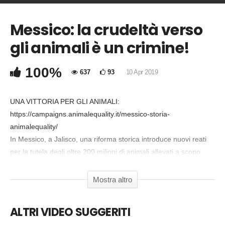
Messico: la crudeltà verso
COMMENTA
gli animali è un crimine!
Copia Codice Embed
100%
637
93
10 Apr 2019
UNA VITTORIA PER GLI ANIMALI:
https://campaigns.animalequality.it/messico-storia-
animalequality/
In Messico, a Jalisco, una riforma storica introduce nuovi reati
per la tutela degli oltre 200 milioni di animali allevati a scopo
alimentare nel territorio. Tutto questo è stato possibile anche
grazie alla pressione politica di Animal Equality e alle 31
Mostra altro
investigazioni condotte nel paese dove sono state documentate
crudeltà atroci.
ALTRI VIDEO SUGGERITI
– – – – – – – – – – – – – – – – – – – – – – – –