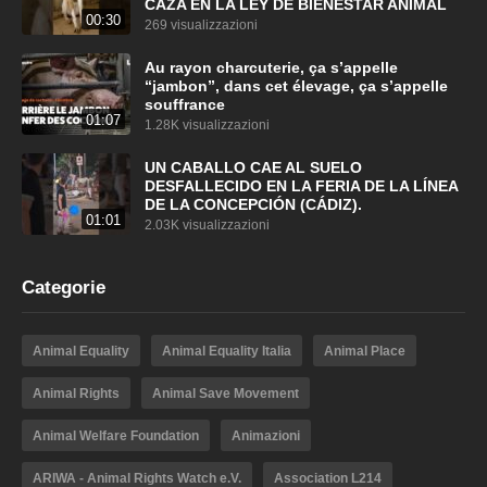
CAZA EN LA LEY DE BIENESTAR ANIMAL
00:30
269 visualizzazioni
Au rayon charcuterie, ça s’appelle
“jambon”, dans cet élevage, ça s’appelle
souffrance
01:07
1.28K visualizzazioni
UN CABALLO CAE AL SUELO
DESFALLECIDO EN LA FERIA DE LA LÍNEA
DE LA CONCEPCIÓN (CÁDIZ).
01:01
2.03K visualizzazioni
Categorie
Animal Equality
Animal Equality Italia
Animal Place
Animal Rights
Animal Save Movement
Animal Welfare Foundation
Animazioni
ARIWA - Animal Rights Watch e.V.
Association L214