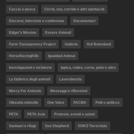
Caccia e pesca
Circhi, zoo, corride e altri spettacoli
Discorsi, interviste e conferenze
Documentari
Edgar's Mission
Essere Animali
Farm Transparency Project
Gallerie
Hof Butenland
HorseRacingKills
Igualdad Animal
Investigazioni e inchieste
Ippica, rodeo, corse, palio e altro
La fabbrica degli animali
Laverabestia
Mercy For Animals
Messaggi e riflessioni
Oikeutta eläimille
One Voice
PACMA
Pelli e pellicce
PETA
PETA Asia
Proteste, eventi e azioni
Santuari e rifugi
Sea Shepherd
SOKO Tierschutz