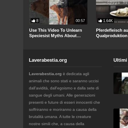
01:41
8
00:57
1.64K
Use This Video To Unlearn
Pferdefleisch a
ci
Speciesist Myths About
Qualproduktion
erno degli
Animals
Laverabestia.org
Ultimi
Laverabestia.org
è dedicata agli
animali che sono stati e saranno uccisi
dall'avidità, dall'egoismo e dalla sete di
sangue degli umani. Alle generazioni
presenti e future di esseri innocenti che
soffriranno e moriranno a causa della
brutalità umana. A tutte le creature
nostre simili che, a causa della