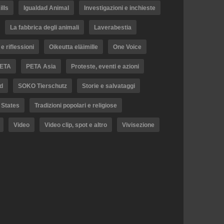
lls
Igualdad Animal
Investigazioni e inchieste
La fabbrica degli animali
Laverabestia
e riflessioni
Oikeutta eläimille
One Voice
ETA
PETA Asia
Proteste, eventi e azioni
d
SOKO Tierschutz
Storie e salvataggi
 States
Tradizioni popolari e religiose
Video
Video clip, spot e altro
Vivisezione