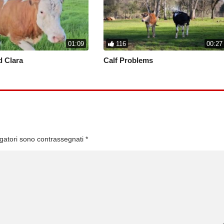
01:09
116
00:27
 Clara
Calf Problems
igatori sono contrassegnati
*