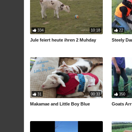
334
10:18
22
Jule feiert heute ihren 2 Muhday
Steely Da
31
00:33
350
Makamae and Little Boy Blue
Goats Arr