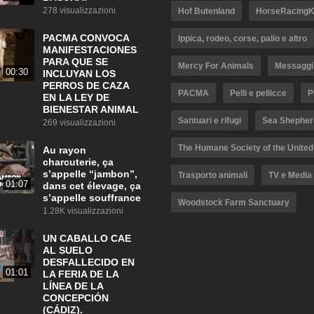
278 visualizzazioni
Hof Butenland
HorseRacingKi
PACMA CONVOCA
Ippica, rodeo, corse, palio e altro
MANIFESTACIONES
PARA QUE SE
Mercy For Animals
Messaggi 
00:30
INCLUYAN LOS
PERROS DE CAZA
PACMA
Pelli e pellicce
P
EN LA LEY DE
BIENESTAR ANIMAL
Santuari e rifugi
Sea Shepher
269 visualizzazioni
The Humane Society of the United
Au rayon
charcuterie, ça
s’appelle “jambon”,
Trasporto animali
TV e Media
01:07
dans cet élevage, ça
s’appelle souffrance
Woodstock Farm Sanctuary
1.28K visualizzazioni
UN CABALLO CAE
AL SUELO
DESFALLECIDO EN
01:01
LA FERIA DE LA
LÍNEA DE LA
CONCEPCIÓN
(CÁDIZ).