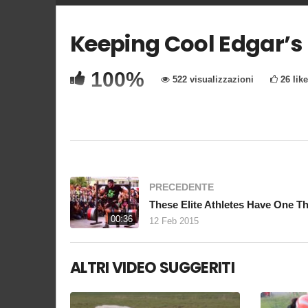
Keeping Cool Edgar’s 
Copia Codice Embed
100%
522 visualizzazioni
26 like
“If we could live happy and healthy lives without har
PRECEDENTE
00:36
12 Feb 2015
ALTRI VIDEO SUGGERITI