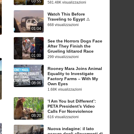
03:55
581.48K visualizzazioni
Watch This Before
Traveling to Egypt ⚠️
668 visualizzazioni
01:04
See the Horrors Dogs Face
After They Finish the
Grueling Iditarod Race
01:00
299 visualizzazioni
Rooney Mara Joins Animal
Equality to Investigate
Factory Farms – With My
08:06
Own Eyes
1.68K visualizzazioni
‘I Am You but Different’:
PETA President’s Video
Calls For Nonviolence
08:20
616 visualizzazioni
Nuova indagine: il lato
oscuro degli allevamenti di