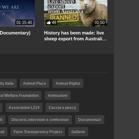
01:15:40
48
01:50
12
(Documentary)
History has been made: live
1957 – Tes
sheep export from Australia
allucinoge
WILL END!
psicoattiv
Stati Uniti
ty Italia
Animal Place
Animal Rights
al Welfare Foundation
Animazioni
Association L214
Caccia e pesca
li
Discorsi, interviste e conferenze
Documentari
ali
Farm Transparency Project
Gallerie