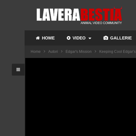
HOME
VIDEO
GALLERIE
Home
Autori
Edgar's Mission
Keeping Cool Edgar’s 