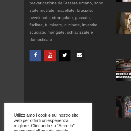
prevaricazione dell'essere umano, sono
state mutilate, macellate, bruciate,
avvelenate, strangolate, gassate,
fucilate, fulminate, cucinate, investite,
scuoiate, mangiate, schiavizzate e
domesticate.
Utilizziamo i cookie sul nostro sito
web per offrirti un'esperienza
migliore. Cliccando su “Accetta”