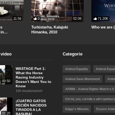
11:56
0
02:08
71.20K
us
Turkistarha, Kalajoki
Who we are 
 in
Himanka, 2010
Nordamerika Part 1: 2017
 video
Categorie
WASTAGE Part 1:
Animal Equality
Animal Equali
What the Horse
Racing Industry
Animal Save Movement
Anim
00:50
Doesn’t Want You to
Know
ARIWA - Animal Rights Watch e.V.
100 visualizzazioni
Circhi, zoo, corride e altri spettaco
¡CUATRO GATOS
RECIÉN NACIDOS
Edgar's Mission
Essere Anim
TIRADOS A LA
01:20
BASURA!