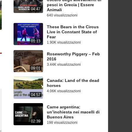
pesci in Grecia | Essere
04:47
Animali
640 visualizzazioni
These Bears in the Circus
Live in Constant State of
Fear
01:13
1.90K visualizzazioni
Roseworthy Piggery – Feb
2016
3.44K visualizzazioni
09:01
Canada: Land of the dead
horses
4.06K visualizzazioni
04:57
Carne argentina:
un’inchiesta nei macelli di
Buenos Aires
02:39
198 visualizzazioni