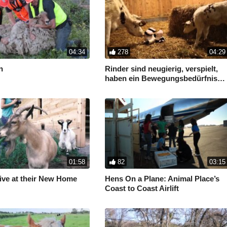
04:34
278
04:29
n
Rinder sind neugierig, verspielt,
haben ein Bewegungsbedürfnis…
01:58
82
03:15
ive at their New Home
Hens On a Plane: Animal Place’s
Coast to Coast Airlift