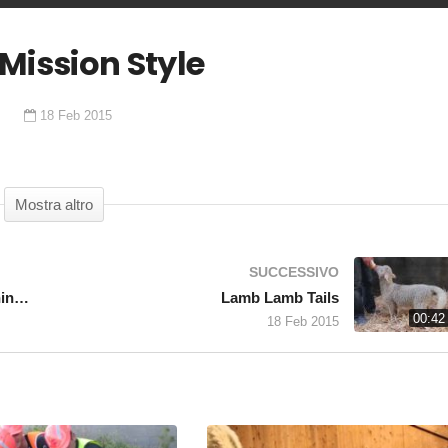
Mission Style
COMMENTA
18 Feb 2015
ming others… why wouldn’t we?” edgarsmission.org.au
Mostra altro
SUCCESSIVO
These Elite Athletes Have One Thing in Common
Lamb Lamb Tails
00:42
18 Feb 2015