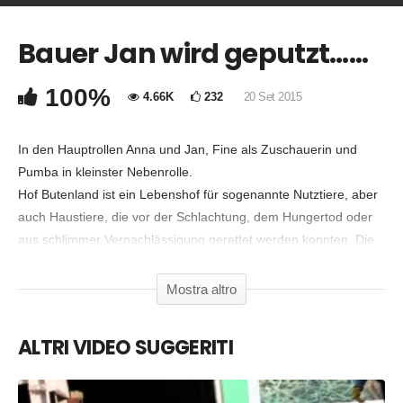
Bauer Jan wird geputzt……
COMMENTA
Copia Codice Embed
100%
4.66K
232
20 Set 2015
In den Hauptrollen Anna und Jan, Fine als Zuschauerin und
Pumba in kleinster Nebenrolle.
Hof Butenland ist ein Lebenshof für sogenannte Nutztiere, aber
auch Haustiere, die vor der Schlachtung, dem Hungertod oder
aus schlimmer Vernachlässigung gerettet werden konnten. Die
Tiere, die hier leben, brauchen keinen Nutzen mehr zu erfüllen,
sondern können das tun, wofür sie auf der Welt sind: leben.
Mostra altro
Hof Butenland is a farmed animal sanctuary. We rescue and
provide lifelong care for animals that have been saved from
ALTRI VIDEO SUGGERITI
slaughter, neglect, exploitation and abuse. Hof Butenland is their
lifetime home now.