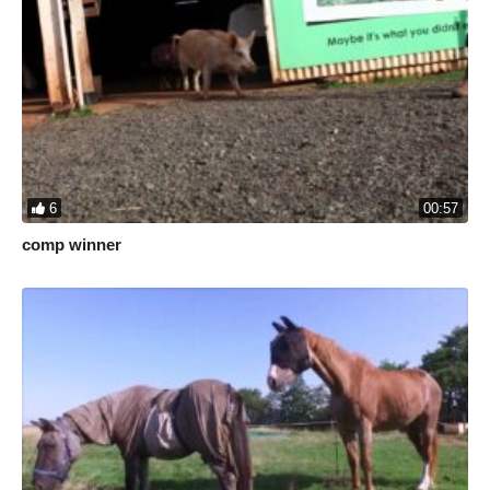
6
00:57
comp winner