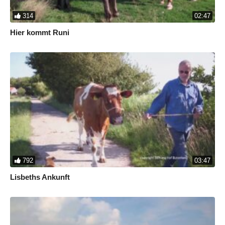
314
02:47
Hier kommt Runi
792
03:47
Lisbeths Ankunft