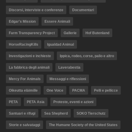
Discorsi, interviste e conferenze
Documentari
Edgar's Mission
Essere Animali
Farm Transparency Project
Gallerie
Hof Butenland
HorseRacingKills
Igualdad Animal
Investigazioni e inchieste
Ippica, rodeo, corse, palio e altro
La fabbrica degli animali
Laverabestia
Mercy For Animals
Messaggi e riflessioni
Oikeutta eläimille
One Voice
PACMA
Pelli e pellicce
PETA
PETA Asia
Proteste, eventi e azioni
Santuari e rifugi
Sea Shepherd
SOKO Tierschutz
Storie e salvataggi
The Humane Society of the United States