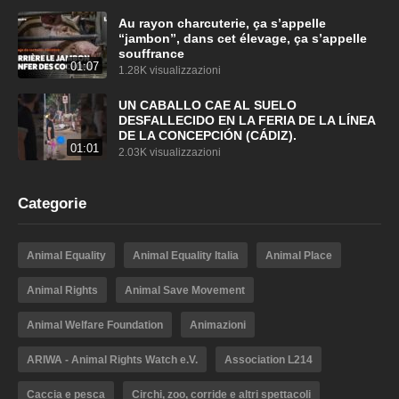
Au rayon charcuterie, ça s’appelle
“jambon”, dans cet élevage, ça s’appelle
souffrance
01:07
1.28K visualizzazioni
UN CABALLO CAE AL SUELO
DESFALLECIDO EN LA FERIA DE LA LÍNEA
DE LA CONCEPCIÓN (CÁDIZ).
01:01
2.03K visualizzazioni
Categorie
Animal Equality
Animal Equality Italia
Animal Place
Animal Rights
Animal Save Movement
Animal Welfare Foundation
Animazioni
ARIWA - Animal Rights Watch e.V.
Association L214
Caccia e pesca
Circhi, zoo, corride e altri spettacoli