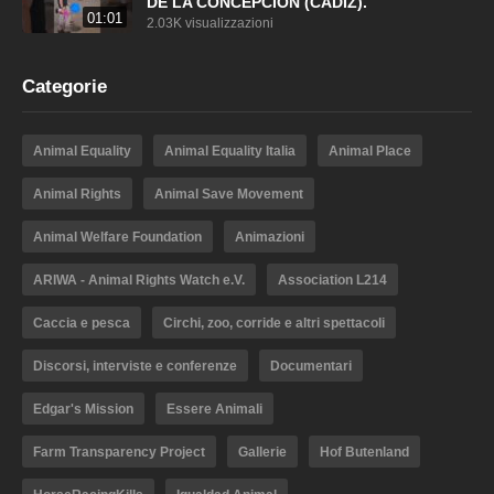
DE LA CONCEPCIÓN (CÁDIZ).
01:01
2.03K visualizzazioni
Categorie
Animal Equality
Animal Equality Italia
Animal Place
Animal Rights
Animal Save Movement
Animal Welfare Foundation
Animazioni
ARIWA - Animal Rights Watch e.V.
Association L214
Caccia e pesca
Circhi, zoo, corride e altri spettacoli
Discorsi, interviste e conferenze
Documentari
Edgar's Mission
Essere Animali
Farm Transparency Project
Gallerie
Hof Butenland