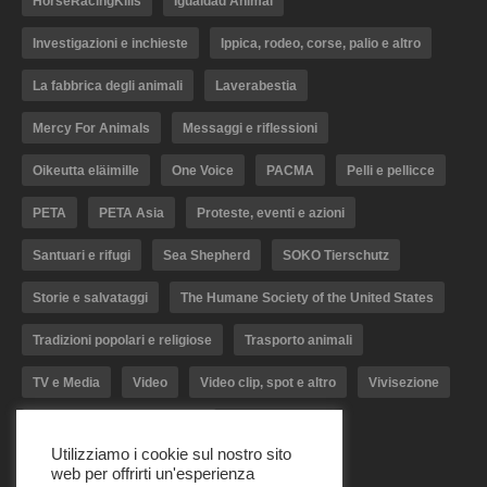
HorseRacingKills
Igualdad Animal
Investigazioni e inchieste
Ippica, rodeo, corse, palio e altro
La fabbrica degli animali
Laverabestia
Mercy For Animals
Messaggi e riflessioni
Oikeutta eläimille
One Voice
PACMA
Pelli e pellicce
PETA
PETA Asia
Proteste, eventi e azioni
Santuari e rifugi
Sea Shepherd
SOKO Tierschutz
Storie e salvataggi
The Humane Society of the United States
Tradizioni popolari e religiose
Trasporto animali
TV e Media
Video
Video clip, spot e altro
Vivisezione
Woodstock Farm Sanctuary
Utilizziamo i cookie sul nostro sito
web per offrirti un'esperienza