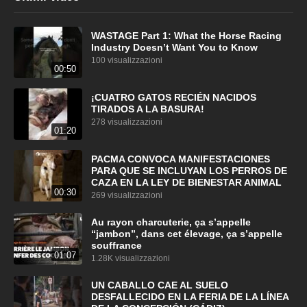
WASTAGE Part 1: What the Horse Racing
Industry Doesn’t Want You to Know
100 visualizzazioni
00:50
¡CUATRO GATOS RECIÉN NACIDOS
TIRADOS A LA BASURA!
278 visualizzazioni
01:20
PACMA CONVOCA MANIFESTACIONES
PARA QUE SE INCLUYAN LOS PERROS DE
CAZA EN LA LEY DE BIENESTAR ANIMAL
00:30
269 visualizzazioni
Au rayon charcuterie, ça s’appelle
“jambon”, dans cet élevage, ça s’appelle
souffrance
01:07
1.28K visualizzazioni
UN CABALLO CAE AL SUELO
DESFALLECIDO EN LA FERIA DE LA LÍNEA