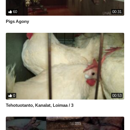
60
00:31
Pigs Agony
0
00:53
Tehotuotanto, Kanalat, Loimaa / 3