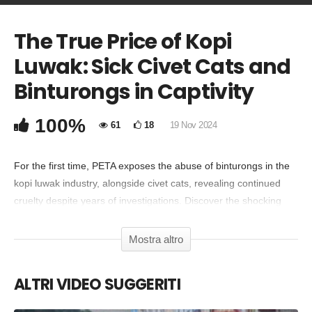
The True Price of Kopi
COMMENTA
Luwak: Sick Civet Cats and
Copia Codice Embed
Binturongs in Captivity
100%
61
18
19 Nov 2024
For the first time, PETA exposes the abuse of binturongs in the
kopi luwak industry, alongside civet cats, revealing continued
cruelty despite years of investigations. Discover the shocking
truth and take action: PETAAsia.com/KopiLuwak
Mostra altro
ALTRI VIDEO SUGGERITI