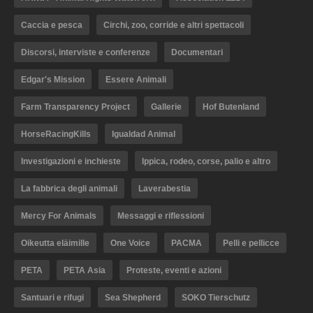
Caccia e pesca
Circhi, zoo, corride e altri spettacoli
Discorsi, interviste e conferenze
Documentari
Edgar's Mission
Essere Animali
Farm Transparency Project
Gallerie
Hof Butenland
HorseRacingKills
Igualdad Animal
Investigazioni e inchieste
Ippica, rodeo, corse, palio e altro
La fabbrica degli animali
Laverabestia
Mercy For Animals
Messaggi e riflessioni
Oikeutta eläimille
One Voice
PACMA
Pelli e pellicce
PETA
PETA Asia
Proteste, eventi e azioni
Santuari e rifugi
Sea Shepherd
SOKO Tierschutz