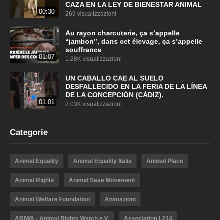
CAZA EN LA LEY DE BIENESTAR ANIMAL
00:30
269 visualizzazioni
Au rayon charcuterie, ça s’appelle
“jambon”, dans cet élevage, ça s’appelle
souffrance
01:07
1.28K visualizzazioni
UN CABALLO CAE AL SUELO
DESFALLECIDO EN LA FERIA DE LA LÍNEA
DE LA CONCEPCIÓN (CÁDIZ).
01:01
2.03K visualizzazioni
Categorie
Animal Equality
Animal Equality Italia
Animal Place
Animal Rights
Animal Save Movement
Animal Welfare Foundation
Animazioni
ARIWA - Animal Rights Watch e.V.
Association L214