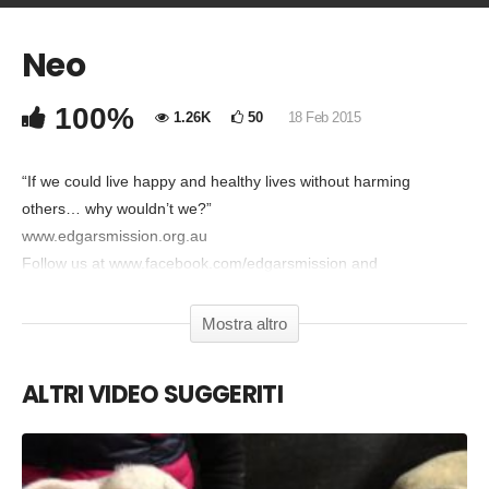
Neo
COMMENTA
Copia Codice Embed
100%
1.26K
50
18 Feb 2015
“If we could live happy and healthy lives without harming
others… why wouldn’t we?”
www.edgarsmission.org.au
Follow us at www.facebook.com/edgarsmission and
@edgarsmission
Mostra altro
ALTRI VIDEO SUGGERITI