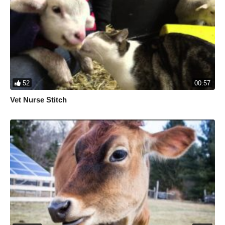
52
00:57
Vet Nurse Stitch