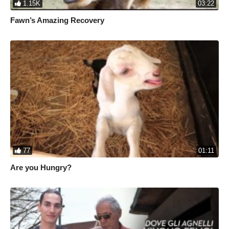
1.15K
03:22
Fawn’s Amazing Recovery
77
01:11
Are you Hungry?