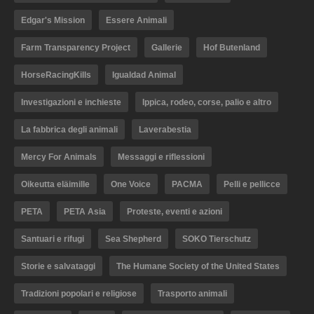
Edgar's Mission
Essere Animali
Farm Transparency Project
Gallerie
Hof Butenland
HorseRacingKills
Igualdad Animal
Investigazioni e inchieste
Ippica, rodeo, corse, palio e altro
La fabbrica degli animali
Laverabestia
Mercy For Animals
Messaggi e riflessioni
Oikeutta eläimille
One Voice
PACMA
Pelli e pellicce
PETA
PETA Asia
Proteste, eventi e azioni
Santuari e rifugi
Sea Shepherd
SOKO Tierschutz
Storie e salvataggi
The Humane Society of the United States
Tradizioni popolari e religiose
Trasporto animali