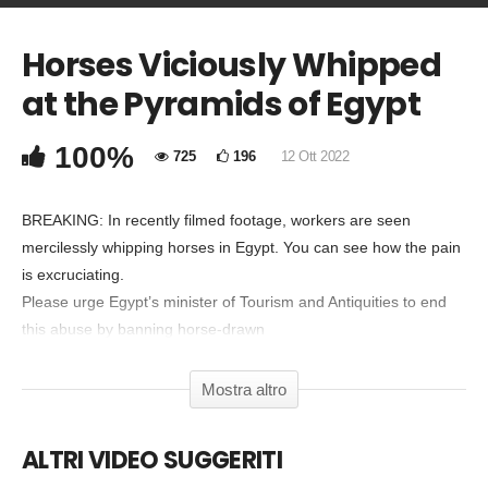
Horses Viciously Whipped
COMMENTA
at the Pyramids of Egypt
Copia Codice Embed
100%
725
196
12 Ott 2022
BREAKING: In recently filmed footage, workers are seen
mercilessly whipping horses in Egypt. You can see how the pain
is excruciating.
Please urge Egypt’s minister of Tourism and Antiquities to end
this abuse by banning horse-drawn
carriages!
https://investigations.peta.org/egypt-working-animals/
Subscribe to #PETA:
Mostra altro
https://www.peta.org/
https://bit.ly/2Qu3mOO
. 🔔Turn on ALL
push notifications 🔔
ALTRI VIDEO SUGGERITI
PETA’s mission statement is that animals are not ours to