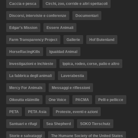
Caccia e pesca
Circhi, zoo, corride e altri spettacoli
Discorsi, interviste e conferenze
Documentari
Edgar's Mission
Essere Animali
Farm Transparency Project
Gallerie
Hof Butenland
HorseRacingKills
Igualdad Animal
Investigazioni e inchieste
Ippica, rodeo, corse, palio e altro
La fabbrica degli animali
Laverabestia
Mercy For Animals
Messaggi e riflessioni
Oikeutta eläimille
One Voice
PACMA
Pelli e pellicce
PETA
PETA Asia
Proteste, eventi e azioni
Santuari e rifugi
Sea Shepherd
SOKO Tierschutz
Storie e salvataggi
The Humane Society of the United States