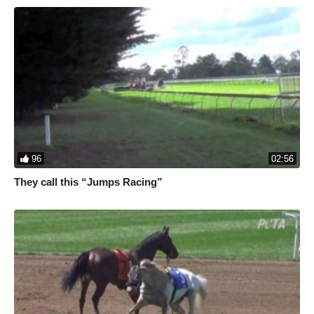
experiment on, eat, wear, use for entertainment, or abuse in any
other way:
https://www.peta.org/about-peta/
The website the meat industry doesn’t want you to see:
https://www.meat.org/
How to go vegan:
https://how-to-go-vegan.peta.org/
PETA Saves:
https://spotlight.peta.org/petasaves/
PETA:
https://www.peta.org/
FAQs:
https://www.peta.org/about-peta/faq/
96
02:56
They call this “Jumps Racing”