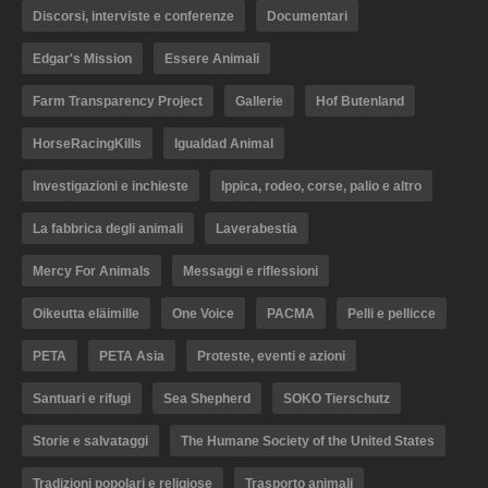
Discorsi, interviste e conferenze
Documentari
Edgar's Mission
Essere Animali
Farm Transparency Project
Gallerie
Hof Butenland
HorseRacingKills
Igualdad Animal
Investigazioni e inchieste
Ippica, rodeo, corse, palio e altro
La fabbrica degli animali
Laverabestia
Mercy For Animals
Messaggi e riflessioni
Oikeutta eläimille
One Voice
PACMA
Pelli e pellicce
PETA
PETA Asia
Proteste, eventi e azioni
Santuari e rifugi
Sea Shepherd
SOKO Tierschutz
Storie e salvataggi
The Humane Society of the United States
Tradizioni popolari e religiose
Trasporto animali