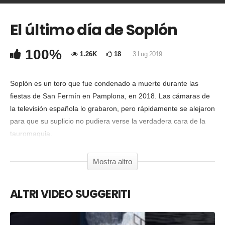
El último día de Soplón
COMMENTA
Copia Codice Embed
100%
1.26K
18
3 Lug 2019
Soplón es un toro que fue condenado a muerte durante las
fiestas de San Fermín en Pamplona, en 2018. Las cámaras de
la televisión española lo grabaron, pero rápidamente se alejaron
para que su suplicio no pudiera verse la verdadera cara de la
tauromaquia.
Nosotros hemos incluido aquí lo que quisieron ocultar.
AnimaNaturalis tiene el compromiso con el fin de la tauromaquia
Mostra altro
en el mundo. Sin embargo, no podremos lograrlo sin tu ayuda.
www.AnimaNaturalis.org/apoyanos
ALTRI VIDEO SUGGERITI
Video credit:
AnimaNaturalis