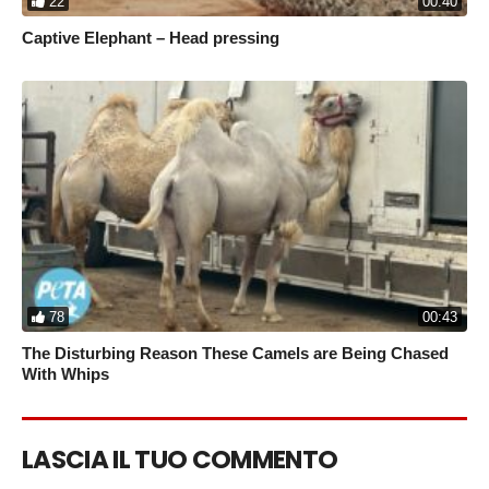
22
00:40
Captive Elephant – Head pressing
78
00:43
The Disturbing Reason These Camels are Being Chased
With Whips
LASCIA IL TUO COMMENTO