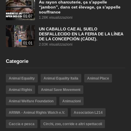
Au rayon charcuterie, ça s’appelle
“jambon”, dans cet élevage, ça s’appelle
souffrance
01:07
1.28K visualizzazioni
UN CABALLO CAE AL SUELO
DESFALLECIDO EN LA FERIA DE LA LÍNEA
DE LA CONCEPCIÓN (CÁDIZ).
01:01
2.03K visualizzazioni
Categorie
Animal Equality
Animal Equality Italia
Animal Place
Animal Rights
Animal Save Movement
Animal Welfare Foundation
Animazioni
ARIWA - Animal Rights Watch e.V.
Association L214
Caccia e pesca
Circhi, zoo, corride e altri spettacoli