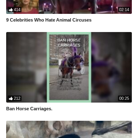
414
02:14
9 Celebrities Who Hate Animal Circuses
212
00:25
Ban Horse Carriages.