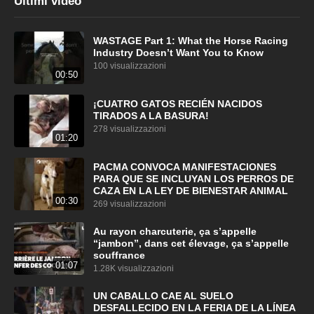
Ultimi video
WASTAGE Part 1: What the Horse Racing
Industry Doesn’t Want You to Know
100 visualizzazioni
00:50
¡CUATRO GATOS RECIÉN NACIDOS
TIRADOS A LA BASURA!
278 visualizzazioni
01:20
PACMA CONVOCA MANIFESTACIONES
PARA QUE SE INCLUYAN LOS PERROS DE
CAZA EN LA LEY DE BIENESTAR ANIMAL
00:30
269 visualizzazioni
Au rayon charcuterie, ça s’appelle
“jambon”, dans cet élevage, ça s’appelle
souffrance
01:07
1.28K visualizzazioni
UN CABALLO CAE AL SUELO
DESFALLECIDO EN LA FERIA DE LA LÍNEA