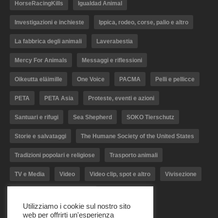
HorseRacingKills
Igualdad Animal
Investigazioni e inchieste
Ippica, rodeo, corse, palio e altro
La fabbrica degli animali
Laverabestia
Mercy For Animals
Messaggi e riflessioni
Oikeutta eläimille
One Voice
PACMA
Pelli e pellicce
PETA
PETA Asia
Proteste, eventi e azioni
Santuari e rifugi
Sea Shepherd
SOKO Tierschutz
Storie e salvataggi
The Humane Society of the United States
Tradizioni popolari e religiose
Trasporto animali
TV e Media
Video
Video clip, spot e altro
Vivisezione
Woodstock Farm Sanctuary
Utilizziamo i cookie sul nostro sito
web per offrirti un'esperienza