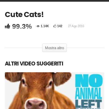
Cute Cats!
COMMENTA
Copia Codice Embed
99.3%
1.14K
142
27 Ago 2016
Why love one but eat the other?
Mostra altro
ALTRI VIDEO SUGGERITI