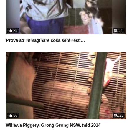
28
00:39
Prova ad immaginare cosa sentiresti…
56
06:25
Willawa Piggery, Grong Grong NSW, mid 2014