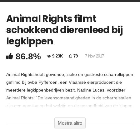
Animal Rights filmt
COMMENTA
schokkend dierenleed bij
Copia Codice Embed
legkippen
86.8%
9.23K
79
7 Nov 2017
Animal Rights heeft gewonde, zieke en gestreste scharrelkippen
gefilmd bij bvba Pyfferoen, een Vlaamse eierproducent die
meerdere legkippenbedrijven bezit. Nadine Lucas, voorzitter
Animal Rights: “De levensomstandigheden in de scharrelstallen
zijn een aanslag op het welzijn en de gezondheid van de kippen.
Scharreleieren zijn absoluut niet diervriendelijk.”
Mostra altro