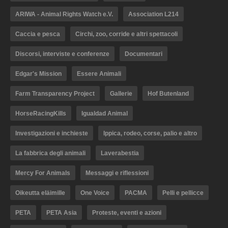
ARIWA - Animal Rights Watch e.V.
Association L214
Caccia e pesca
Circhi, zoo, corride e altri spettacoli
Discorsi, interviste e conferenze
Documentari
Edgar's Mission
Essere Animali
Farm Transparency Project
Gallerie
Hof Butenland
HorseRacingKills
Igualdad Animal
Investigazioni e inchieste
Ippica, rodeo, corse, palio e altro
La fabbrica degli animali
Laverabestia
Mercy For Animals
Messaggi e riflessioni
Oikeutta eläimille
One Voice
PACMA
Pelli e pellicce
PETA
PETA Asia
Proteste, eventi e azioni