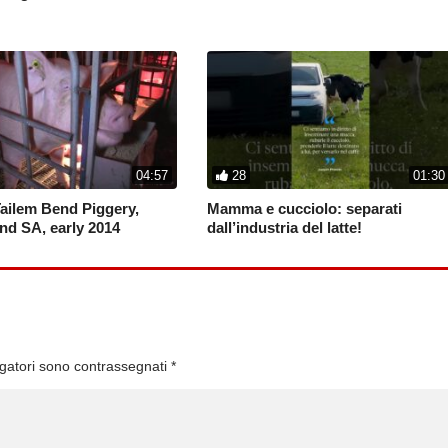
04:57
28
01:30
ailem Bend Piggery,
Mamma e cucciolo: separati
nd SA, early 2014
dall’industria del latte!
igatori sono contrassegnati
*