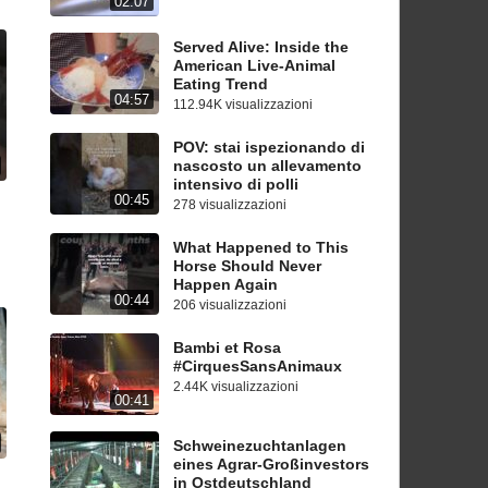
02:07
Served Alive: Inside the
American Live-Animal
Eating Trend
04:57
112.94K visualizzazioni
POV: stai ispezionando di
nascosto un allevamento
intensivo di polli
00:45
278 visualizzazioni
What Happened to This
Horse Should Never
Happen Again
00:44
206 visualizzazioni
Bambi et Rosa
#CirquesSansAnimaux
2.44K visualizzazioni
00:41
Schweinezuchtanlagen
eines Agrar-Großinvestors
in Ostdeutschland