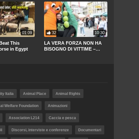
01:09
32
10:30
270
Beat This
LA VERA FORZA NON HA
These Wat
rse in Egypt
BISOGNO DI VITTIME –
Have Been
Patrik Baboumian
Filth
ty Italia
Animal Place
Animal Rights
al Welfare Foundation
Animazioni
Association L214
Caccia e pesca
li
Discorsi, interviste e conferenze
Documentari