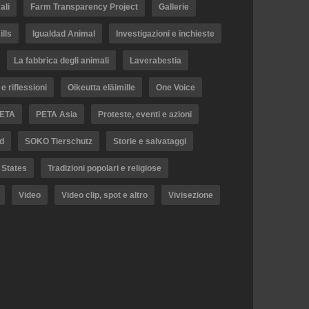
ali
Farm Transparency Project
Gallerie
lls
Igualdad Animal
Investigazioni e inchieste
La fabbrica degli animali
Laverabestia
e riflessioni
Oikeutta eläimille
One Voice
ETA
PETA Asia
Proteste, eventi e azioni
d
SOKO Tierschutz
Storie e salvataggi
 States
Tradizioni popolari e religiose
Video
Video clip, spot e altro
Vivisezione