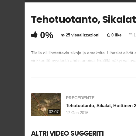
Tehotuotanto, Sikalat,
Copia Codice Embed
0%
25 visualizzazioni
0 like
1
Tilalla oli lihotettavia sikoja ja emakoita. Lihasiat el
virikkeettömyydestä ahdistuneina. Eräällä näkyi valtava
kaltereita purkaakseen turhautumistaan. Ahtaissa emakk
PRECEDENTE
02:07
17 Gen 2016
ALTRI VIDEO SUGGERITI