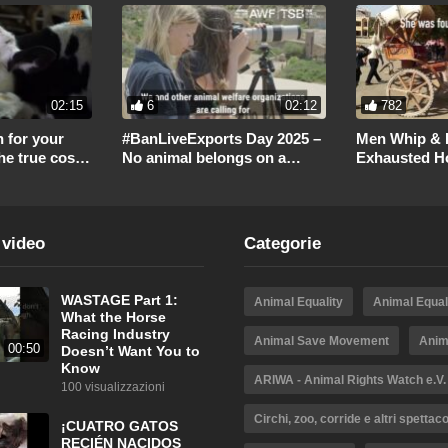
02:15
6
02:12
782
 for your
#BanLiveExports Day 2025 –
Men Whip & 
The true cost
No animal belongs on a
Exhausted Ho
vessel!
 video
Categorie
WASTAGE Part 1:
Animal Equality
Animal Equali
What the Horse
Racing Industry
Animal Save Movement
Anim
00:50
Doesn’t Want You to
Know
ARIWA - Animal Rights Watch e.V.
100 visualizzazioni
Circhi, zoo, corride e altri spettaco
¡CUATRO GATOS
RECIÉN NACIDOS