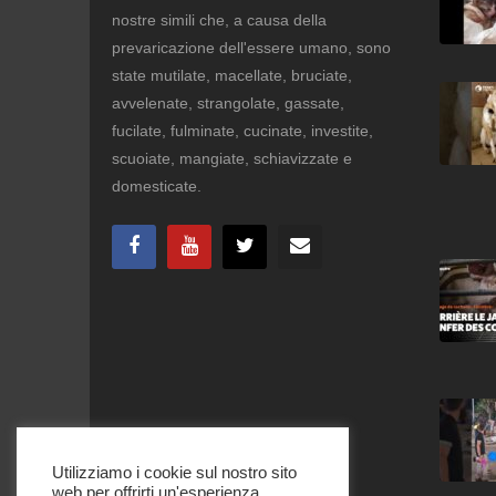
nostre simili che, a causa della
prevaricazione dell'essere umano, sono
state mutilate, macellate, bruciate,
avvelenate, strangolate, gassate,
fucilate, fulminate, cucinate, investite,
scuoiate, mangiate, schiavizzate e
domesticate.
Utilizziamo i cookie sul nostro sito
web per offrirti un'esperienza