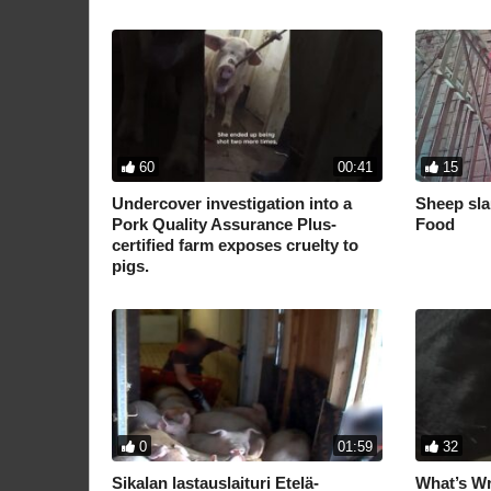
60
00:41
15
Undercover investigation into a
Sheep sla
Pork Quality Assurance Plus-
Food
certified farm exposes cruelty to
pigs.
0
01:59
32
Sikalan lastauslaituri Etelä-
What’s Wr