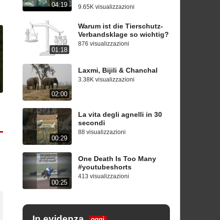
04:19
9.65K visualizzazioni
Warum ist die Tierschutz-
Verbandsklage so wichtig?
876 visualizzazioni
01:18
Laxmi, Bijili & Chanchal
3.38K visualizzazioni
02:00
La vita degli agnelli in 30
secondi
88 visualizzazioni
00:29
One Death Is Too Many
#youtubeshorts
413 visualizzazioni
00:25
In evidenza
oggi