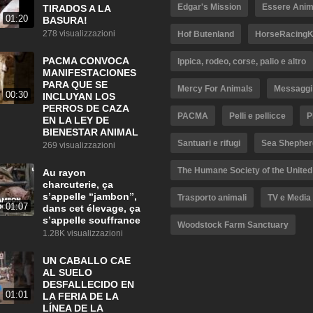
Edgar's Mission
Essere Anim
TIRADOS A LA
01:20
BASURA!
278 visualizzazioni
Hof Butenland
HorseRacingKi
PACMA CONVOCA
Ippica, rodeo, corse, palio e altro
MANIFESTACIONES
PARA QUE SE
Mercy For Animals
Messaggi 
00:30
INCLUYAN LOS
PERROS DE CAZA
PACMA
Pelli e pellicce
P
EN LA LEY DE
BIENESTAR ANIMAL
Santuari e rifugi
Sea Shepher
269 visualizzazioni
The Humane Society of the United
Au rayon
charcuterie, ça
s’appelle “jambon”,
Trasporto animali
TV e Media
01:07
dans cet élevage, ça
s’appelle souffrance
Woodstock Farm Sanctuary
1.28K visualizzazioni
UN CABALLO CAE
AL SUELO
DESFALLECIDO EN
01:01
LA FERIA DE LA
LÍNEA DE LA