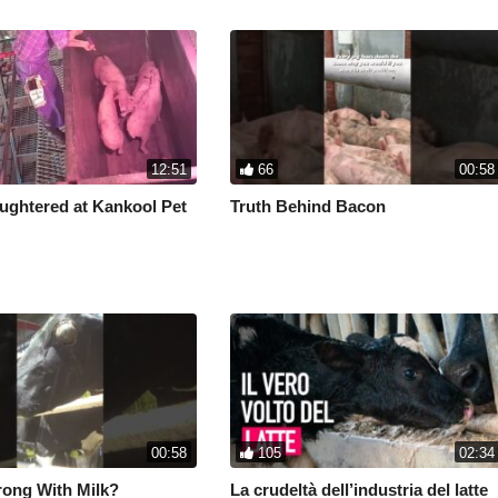
12:51
66
00:58
ughtered at Kankool Pet
Truth Behind Bacon
00:58
105
02:34
ong With Milk?
La crudeltà dell’industria del latte