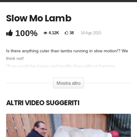
Slow Mo Lamb
COMMENTA
Copia Codice Embed
100%
4.12K
38
14 Ago 2015
Is there anything cuter than lambs running in slow motion!? We
think not!
“If we could live happy and healthy lives without harming
others… why wouldn’t we?” edgarsmission.org.au
Mostra altro
ALTRI VIDEO SUGGERITI