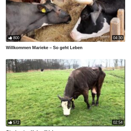
800
04:30
Willkommen Marieke – So geht Leben
572
02:54