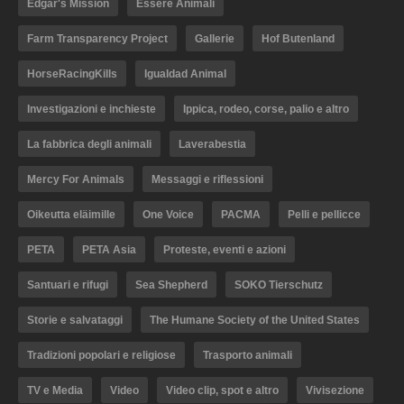
Edgar's Mission
Essere Animali
Farm Transparency Project
Gallerie
Hof Butenland
HorseRacingKills
Igualdad Animal
Investigazioni e inchieste
Ippica, rodeo, corse, palio e altro
La fabbrica degli animali
Laverabestia
Mercy For Animals
Messaggi e riflessioni
Oikeutta eläimille
One Voice
PACMA
Pelli e pellicce
PETA
PETA Asia
Proteste, eventi e azioni
Santuari e rifugi
Sea Shepherd
SOKO Tierschutz
Storie e salvataggi
The Humane Society of the United States
Tradizioni popolari e religiose
Trasporto animali
TV e Media
Video
Video clip, spot e altro
Vivisezione