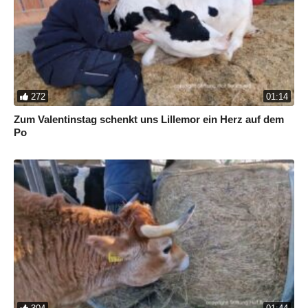
272
01:14
Zum Valentinstag schenkt uns Lillemor ein Herz auf dem
Po