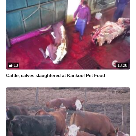
13
18:28
Cattle, calves slaughtered at Kankool Pet Food