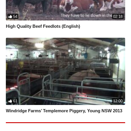
54
02:18
High Quality Beef Feedlots (English)
61
12:00
Windridge Farms’ Templemore Piggery, Young NSW 2013