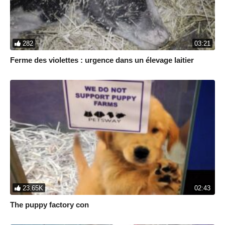
282
03:21
Ferme des violettes : urgence dans un élevage laitier
23.65K
02:43
The puppy factory con