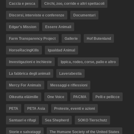
Caccia e pesca
Circhi, zoo, corride e altri spettacoli
Discorsi, interviste e conferenze
Documentari
Edgar's Mission
Essere Animali
Farm Transparency Project
Gallerie
Hof Butenland
HorseRacingKills
Igualdad Animal
Investigazioni e inchieste
Ippica, rodeo, corse, palio e altro
La fabbrica degli animali
Laverabestia
Mercy For Animals
Messaggi e riflessioni
Oikeutta eläimille
One Voice
PACMA
Pelli e pellicce
PETA
PETA Asia
Proteste, eventi e azioni
Santuari e rifugi
Sea Shepherd
SOKO Tierschutz
Storie e salvataggi
The Humane Society of the United States