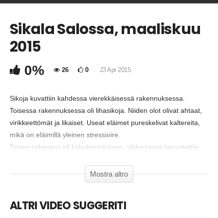
Sikala Salossa, maaliskuu
COMMENTA
2015
Copia Codice Embed
0%
26
0
23 Apr 2015
Sikoja kuvattiin kahdessa vierekkäisessä rakennuksessa.
Toisessa rakennuksessa oli lihasikoja. Niiden olot olivat ahtaat,
virikkeettömät ja likaiset. Useat eläimet pureskelivat kaltereita,
mikä on eläimillä yleinen stressioire.
Toinen rakennus oli kaksikerroksinen, yläkerrassa kasvatettiin
porsaita, alakerrassa pääasiassa ns. joutilasemakoita. Suurin
osa emakoista oli ahtaissa häkeissä, joissa ei ollut tilaa liikkua
Mostra altro
eteen eikä taakse eikä kääntyä ympäri. Niin sanotut joutilashäkit
kiellettiin vuonna 2013.
ALTRI VIDEO SUGGERITI