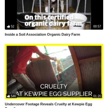
52
00:57
Inside a Soil Association Organic Dairy Farm
546
01:20
Undercover Footage Reveals Cruelty at Kewpie Egg