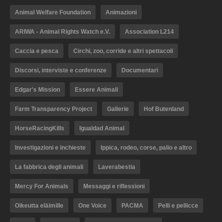
Animal Welfare Foundation
Animazioni
ARIWA - Animal Rights Watch e.V.
Association L214
Caccia e pesca
Circhi, zoo, corride e altri spettacoli
Discorsi, interviste e conferenze
Documentari
Edgar's Mission
Essere Animali
Farm Transparency Project
Gallerie
Hof Butenland
HorseRacingKills
Igualdad Animal
Investigazioni e inchieste
Ippica, rodeo, corse, palio e altro
La fabbrica degli animali
Laverabestia
Mercy For Animals
Messaggi e riflessioni
Oikeutta eläimille
One Voice
PACMA
Pelli e pellicce