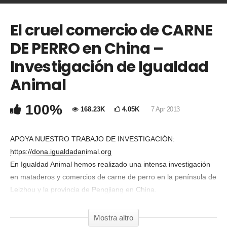
El cruel comercio de CARNE
COMMENTA
DE PERRO en China –
Copia Codice Embed
Investigación de Igualdad
Animal
100%
168.23K
4.05K
7 Apr 2013
APOYA NUESTRO TRABAJO DE INVESTIGACIÓN:
https://dona.igualdadanimal.org
En Igualdad Animal hemos realizado una intensa investigación
en mataderos y comercios de carne de perro en la península de
Leizhou y la provincia de Pengjiang en China.
Hemos iniciado una campaña internacional para acabar con la
producción y el consumo de carne de perros en China.
Mostra altro