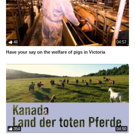
46
04:57
Have your say on the welfare of pigs in Victoria
354
04:50