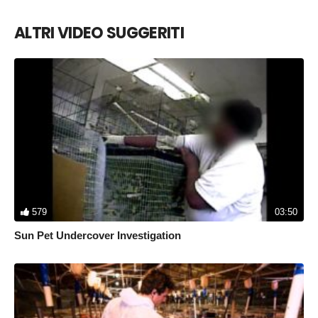
¡Ayúdanos a acabar con esta injusticia! Firma la petición en
https://igualdadanimal.org/actua/carne-de-perro
ALTRI VIDEO SUGGERITI
579
03:50
Sun Pet Undercover Investigation