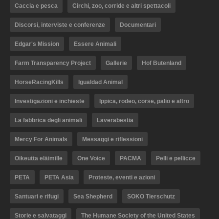
Caccia e pesca
Circhi, zoo, corride e altri spettacoli
Discorsi, interviste e conferenze
Documentari
Edgar's Mission
Essere Animali
Farm Transparency Project
Gallerie
Hof Butenland
HorseRacingKills
Igualdad Animal
Investigazioni e inchieste
Ippica, rodeo, corse, palio e altro
La fabbrica degli animali
Laverabestia
Mercy For Animals
Messaggi e riflessioni
Oikeutta eläimille
One Voice
PACMA
Pelli e pellicce
PETA
PETA Asia
Proteste, eventi e azioni
Santuari e rifugi
Sea Shepherd
SOKO Tierschutz
Storie e salvataggi
The Humane Society of the United States