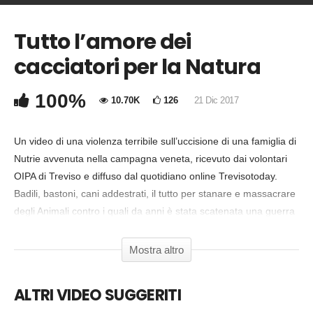
Tutto l’amore dei
COMMENTA
cacciatori per la Natura
Copia Codice Embed
100%
10.70K
126
21 Dic 2017
Un video di una violenza terribile sull’uccisione di una famiglia di
Nutrie avvenuta nella campagna veneta, ricevuto dai volontari
OIPA di Treviso e diffuso dal quotidiano online Trevisotoday.
Badili, bastoni, cani addestrati, il tutto per stanare e massacrare
degli Animali contro i quali da anni è stata scatenata una guerra
feroce senza precedenti. Un massacro a cui ha assistito anche
un bambino per “vedere come si uccide una Nutria”. La Regione
Mostra altro
Veneto ha “formato” ben 20.000 cacciatori e stanziato 250.000
euro di denaro pubblico, per un programma inutile e sanguinario
ALTRI VIDEO SUGGERITI
di eliminazione fisica delle Nutrie dal territorio. Un assassinio